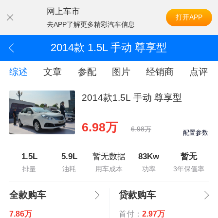
网上车市
打开APP
去APP了解更多精彩汽车信息
2014款 1.5L 手动 尊享型
综述
文章
参配
图片
经销商
点评
2014款1.5L 手动 尊享型
6.98万
6.98万
配置参数
1.5L
5.9L
暂无数据
83Kw
暂无
排量
油耗
用车成本
功率
3年保值率
全款购车
贷款购车
7.86万
首付：
2.97万