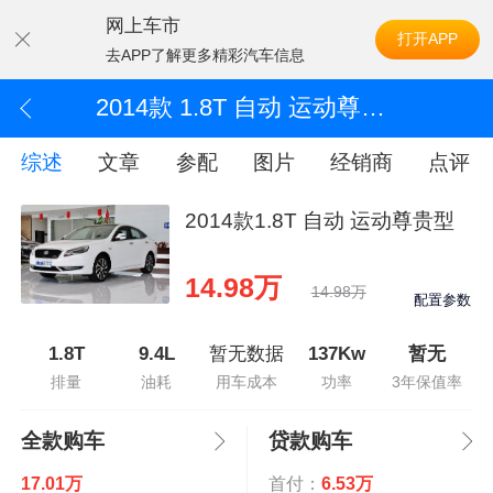
网上车市
打开APP
去APP了解更多精彩汽车信息
2014款 1.8T 自动 运动尊贵型
综述
文章
参配
图片
经销商
点评
2014款1.8T 自动 运动尊贵型
14.98万
14.98万
配置参数
1.8T
9.4L
暂无数据
137Kw
暂无
排量
油耗
用车成本
功率
3年保值率
全款购车
贷款购车
17.01万
首付：
6.53万