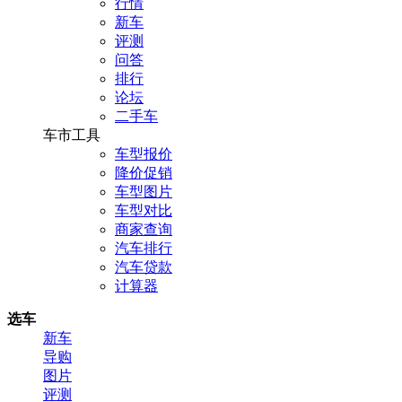
行情
新车
评测
问答
排行
论坛
二手车
车市工具
车型报价
降价促销
车型图片
车型对比
商家查询
汽车排行
汽车贷款
计算器
选车
新车
导购
图片
评测