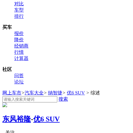
对比
车型
排行
买车
报价
降价
经销商
行情
计算器
社区
问答
论坛
网上车市
>
汽车大全
>
纳智捷
>
优6 SUV
>
综述
搜索
东风裕隆
-
优6 SUV
关注