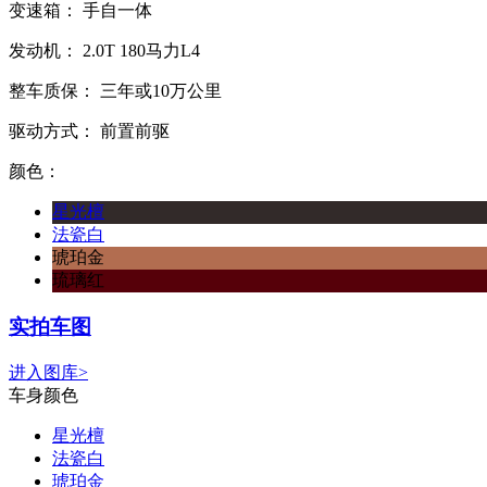
变速箱：
手自一体
发动机：
2.0T
180马力L4
整车质保：
三年或10万公里
驱动方式：
前置前驱
颜色：
星光檀
法瓷白
琥珀金
琉璃红
实拍车图
进入图库>
车身颜色
星光檀
法瓷白
琥珀金