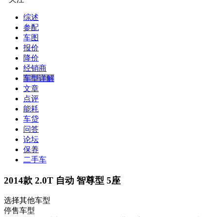
综述
参配
车图
报价
降价
经销商
车型详解
文章
点评
能耗
车贷
问答
论坛
保养
二手车
2014款 2.0T 自动 智尊型 5座
选择其他车型
停售车型