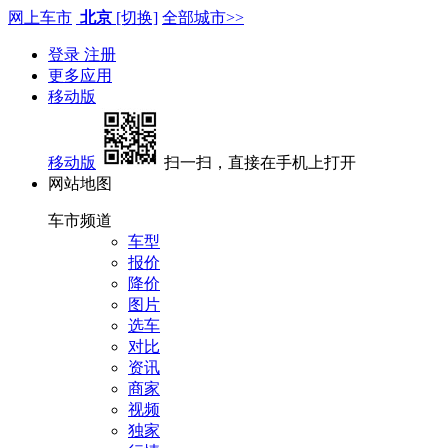
网上车市
北京
[切换]
全部城市>>
登录
注册
更多应用
移动版
移动版
扫一扫，直接在手机上打开
网站地图
车市频道
车型
报价
降价
图片
选车
对比
资讯
商家
视频
独家