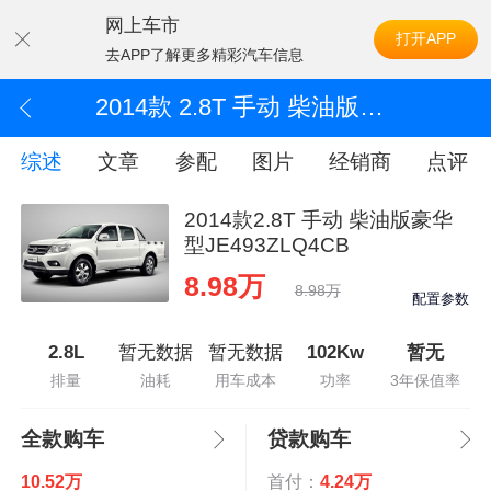
网上车市
打开APP
去APP了解更多精彩汽车信息
2014款 2.8T 手动 柴油版豪华型JE493ZLQ4CB
综述
文章
参配
图片
经销商
点评
2014款2.8T 手动 柴油版豪华
型JE493ZLQ4CB
8.98万
8.98万
配置参数
2.8L
暂无数据
暂无数据
102Kw
暂无
排量
油耗
用车成本
功率
3年保值率
全款购车
贷款购车
10.52万
首付：
4.24万