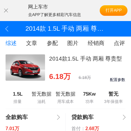
网上车市
打开APP
去APP了解更多精彩汽车信息
2014款 1.5L 手动 两厢 尊贵型
综述
文章
参配
图片
经销商
点评
2014款1.5L 手动 两厢 尊贵型
6.18万
6.18万
配置参数
1.5L
暂无数据
暂无数据
75Kw
暂无
排量
油耗
用车成本
功率
3年保值率
全款购车
贷款购车
7.01万
首付：
2.68万