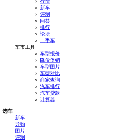
行情
新车
评测
问答
排行
论坛
二手车
车市工具
车型报价
降价促销
车型图片
车型对比
商家查询
汽车排行
汽车贷款
计算器
选车
新车
导购
图片
评测