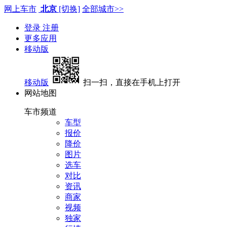
网上车市
北京
[切换]
全部城市>>
登录
注册
更多应用
移动版
移动版
扫一扫，直接在手机上打开
网站地图
车市频道
车型
报价
降价
图片
选车
对比
资讯
商家
视频
独家