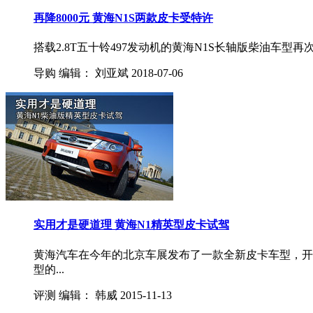
再降8000元 黄海N1S两款皮卡受特许
搭载2.8T五十铃497发动机的黄海N1S长轴版柴油车型再次
导购
编辑：
刘亚斌
2018-07-06
实用才是硬道理 黄海N1精英型皮卡试驾
黄海汽车在今年的北京车展发布了一款全新皮卡车型，开
型的...
评测
编辑：
韩威
2015-11-13