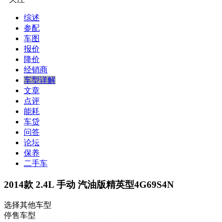
综述
参配
车图
报价
降价
经销商
车型详解
文章
点评
能耗
车贷
问答
论坛
保养
二手车
2014款 2.4L 手动 汽油版精英型4G69S4N
选择其他车型
停售车型