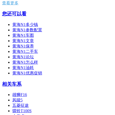
查看更多
您还可以看
黄海N1多少钱
黄海N1参数配置
黄海N1车图
黄海N1文章
黄海N1保养
黄海N1二手车
黄海N1论坛
黄海N1怎么样
黄海N1油耗
黄海N1优惠促销
相关车系
雄狮F16
风骏5
五菱征途
骐铃T100S