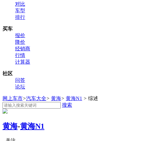
对比
车型
排行
买车
报价
降价
经销商
行情
计算器
社区
问答
论坛
网上车市
>
汽车大全
>
黄海
>
黄海N1
>
综述
搜索
黄海
-
黄海N1
关注