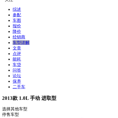
综述
参配
车图
报价
降价
经销商
车型详解
文章
点评
能耗
车贷
问答
论坛
保养
二手车
2013款 1.0L 手动 进取型
选择其他车型
停售车型