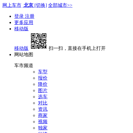
网上车市
北京
[切换]
全部城市>>
登录
注册
更多应用
移动版
移动版
扫一扫，直接在手机上打开
网站地图
车市频道
车型
报价
降价
图片
选车
对比
资讯
商家
视频
独家