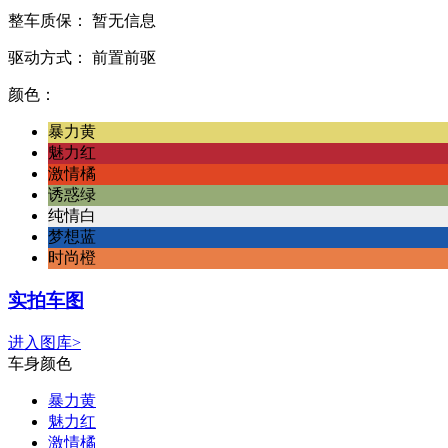
整车质保：
暂无信息
驱动方式：
前置前驱
颜色：
暴力黄
魅力红
激情橘
诱惑绿
纯情白
梦想蓝
时尚橙
实拍车图
进入图库>
车身颜色
暴力黄
魅力红
激情橘