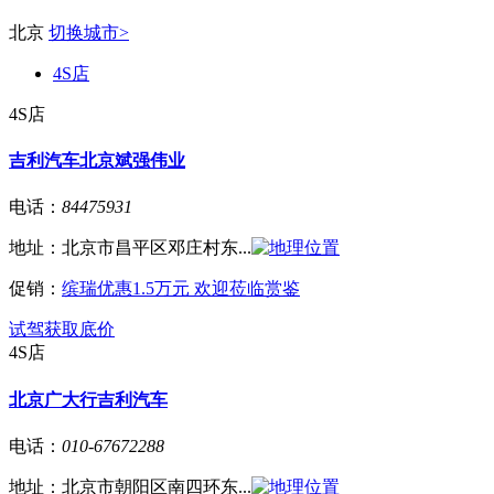
北京
切换城市>
4S店
4S店
吉利汽车北京斌强伟业
电话：
84475931
地址：
北京市昌平区邓庄村东...
促销：
缤瑞优惠1.5万元 欢迎莅临赏鉴
试驾
获取底价
4S店
北京广大行吉利汽车
电话：
010-67672288
地址：
北京市朝阳区南四环东...