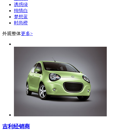
诱惑绿
纯情白
梦想蓝
时尚橙
外观整体
更多>
吉利经销商