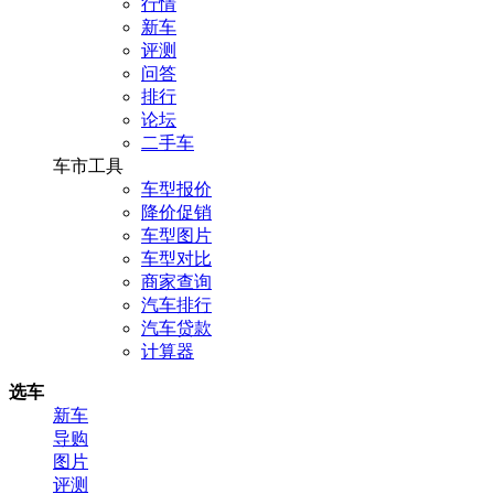
行情
新车
评测
问答
排行
论坛
二手车
车市工具
车型报价
降价促销
车型图片
车型对比
商家查询
汽车排行
汽车贷款
计算器
选车
新车
导购
图片
评测