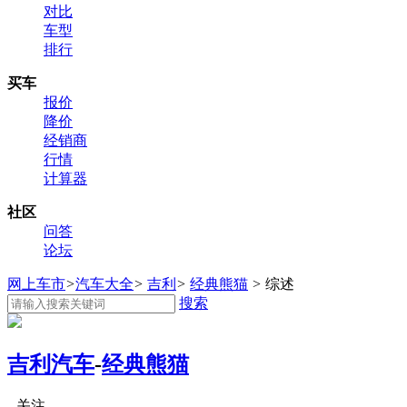
对比
车型
排行
买车
报价
降价
经销商
行情
计算器
社区
问答
论坛
网上车市
>
汽车大全
>
吉利
>
经典熊猫
>
综述
搜索
吉利汽车
-
经典熊猫
关注