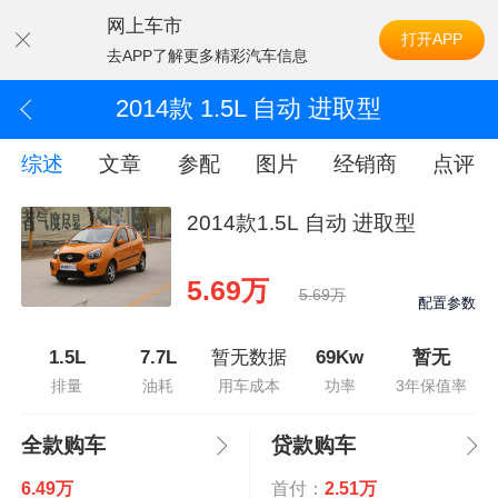
网上车市
打开APP
去APP了解更多精彩汽车信息
2014款 1.5L 自动 进取型
综述
文章
参配
图片
经销商
点评
2014款1.5L 自动 进取型
5.69万
5.69万
配置参数
1.5L
7.7L
暂无数据
69Kw
暂无
排量
油耗
用车成本
功率
3年保值率
全款购车
贷款购车
6.49万
首付：
2.51万