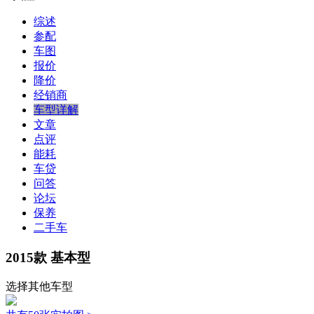
综述
参配
车图
报价
降价
经销商
车型详解
文章
点评
能耗
车贷
问答
论坛
保养
二手车
2015款 基本型
选择其他车型