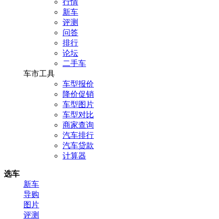
行情
新车
评测
问答
排行
论坛
二手车
车市工具
车型报价
降价促销
车型图片
车型对比
商家查询
汽车排行
汽车贷款
计算器
选车
新车
导购
图片
评测