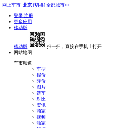
网上车市
北京
[切换]
全部城市>>
登录
注册
更多应用
移动版
移动版
扫一扫，直接在手机上打开
网站地图
车市频道
车型
报价
降价
图片
选车
对比
资讯
商家
视频
独家