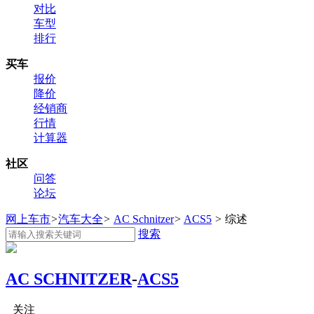
对比
车型
排行
买车
报价
降价
经销商
行情
计算器
社区
问答
论坛
网上车市
>
汽车大全
>
AC Schnitzer
>
ACS5
>
综述
搜索
AC SCHNITZER
-
ACS5
关注