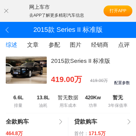
网上车市
打开APP
去APP了解更多精彩汽车信息
2015款 Series II 标准版
综述
文章
参配
图片
经销商
点评
2015款Series II 标准版
419.00万
419.00万
配置参数
6.6L
13.8L
暂无数据
420Kw
暂无
排量
油耗
用车成本
功率
3年保值率
全款购车
贷款购车
464.8万
首付：
171.5万