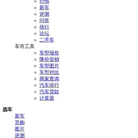
行情
新车
评测
问答
排行
论坛
二手车
车市工具
车型报价
降价促销
车型图片
车型对比
商家查询
汽车排行
汽车贷款
计算器
选车
新车
导购
图片
评测