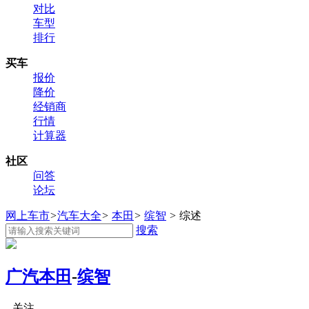
对比
车型
排行
买车
报价
降价
经销商
行情
计算器
社区
问答
论坛
网上车市
>
汽车大全
>
本田
>
缤智
>
综述
搜索
广汽本田
-
缤智
关注