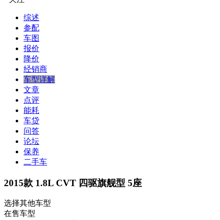
综述
参配
车图
报价
降价
经销商
车型详解
文章
点评
能耗
车贷
问答
论坛
保养
二手车
2015款 1.8L CVT 四驱旗舰型 5座
选择其他车型
在售车型