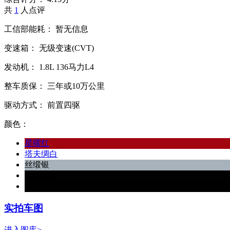
共
1
人点评
工信部能耗：
暂无信息
变速箱：
无级变速(CVT)
发动机：
1.8L
136马力L4
整车质保：
三年或10万公里
驱动方式：
前置四驱
颜色：
星曜红
塔夫绸白
丝缎银
奥夫特黑
玫瑰黑
实拍车图
进入图库>