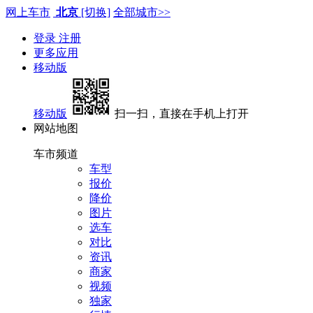
网上车市
北京
[切换]
全部城市>>
登录
注册
更多应用
移动版
移动版
扫一扫，直接在手机上打开
网站地图
车市频道
车型
报价
降价
图片
选车
对比
资讯
商家
视频
独家