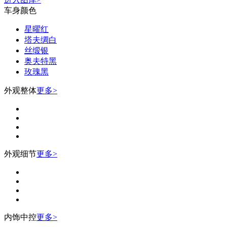
车身颜色
星曜红
塔夫绸白
丝缎银
奥夫特黑
玫瑰黑
外观整体
更多>
外观细节
更多>
内饰中控
更多>