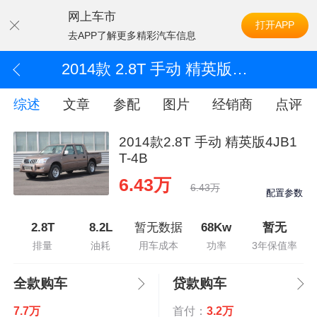
网上车市
打开APP
去APP了解更多精彩汽车信息
2014款 2.8T 手动 精英版4JB1T-4B
综述
文章
参配
图片
经销商
点评
2014款2.8T 手动 精英版4JB1
T-4B
6.43万
6.43万
配置参数
2.8T
8.2L
暂无数据
68Kw
暂无
排量
油耗
用车成本
功率
3年保值率
全款购车
贷款购车
7.7万
首付：
3.2万