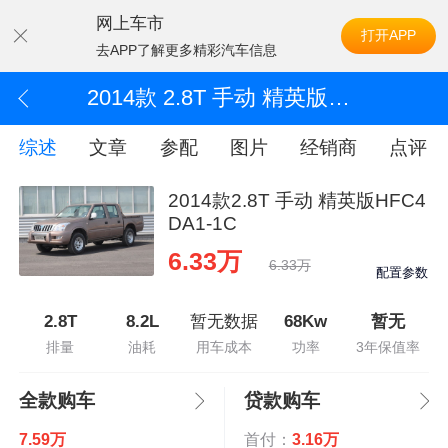
网上车市
打开APP
去APP了解更多精彩汽车信息
2014款 2.8T 手动 精英版HFC4DA1-1C
综述
文章
参配
图片
经销商
点评
2014款2.8T 手动 精英版HFC4
DA1-1C
6.33万
6.33万
配置参数
2.8T
8.2L
暂无数据
68Kw
暂无
排量
油耗
用车成本
功率
3年保值率
全款购车
贷款购车
7.59万
首付：
3.16万