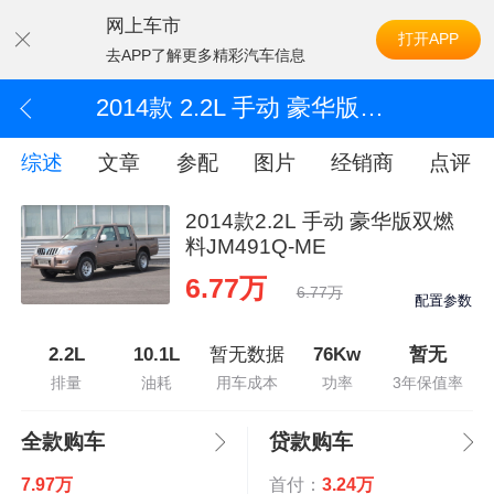
网上车市
打开APP
去APP了解更多精彩汽车信息
2014款 2.2L 手动 豪华版双燃料JM491Q-ME
综述
文章
参配
图片
经销商
点评
2014款2.2L 手动 豪华版双燃
料JM491Q-ME
6.77万
6.77万
配置参数
2.2L
10.1L
暂无数据
76Kw
暂无
排量
油耗
用车成本
功率
3年保值率
全款购车
贷款购车
7.97万
首付：
3.24万