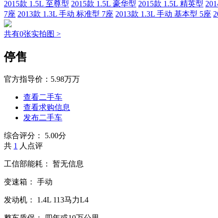
2015款 1.5L 至尊型
2015款 1.5L 豪华型
2015款 1.5L 精英型
20
7座
2013款 1.3L 手动 标准型 7座
2013款 1.3L 手动 基本型 5座
2
共有0张实拍图 >
停售
官方指导价：
5.98万万
查看二手车
查看求购信息
发布二手车
综合评分：
5.00分
共
1
人点评
工信部能耗：
暂无信息
变速箱：
手动
发动机：
1.4L
113马力L4
整车质保：
四年或10万公里