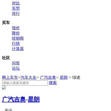
对比
车型
排行
买车
报价
降价
经销商
行情
计算器
社区
问答
论坛
网上车市
>
汽车大全
>
广汽吉奥
>
星朗
>
综述
搜索
广汽吉奥
-
星朗
关注