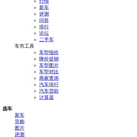
行情
新车
评测
问答
排行
论坛
二手车
车市工具
车型报价
降价促销
车型图片
车型对比
商家查询
汽车排行
汽车贷款
计算器
选车
新车
导购
图片
评测