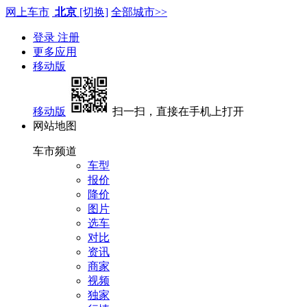
网上车市
北京
[切换]
全部城市>>
登录
注册
更多应用
移动版
移动版
扫一扫，直接在手机上打开
网站地图
车市频道
车型
报价
降价
图片
选车
对比
资讯
商家
视频
独家