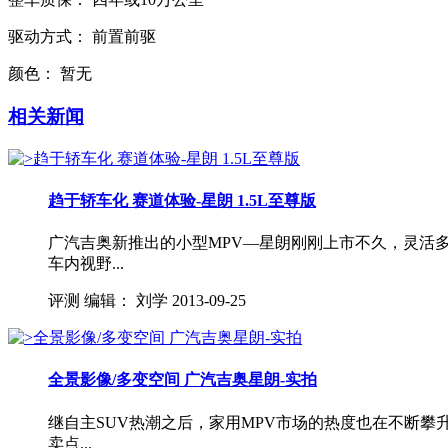
驱动方式：
前置前驱
颜色：
暂无
相关新闻
趋于轿车化 赛道体验-星朗 1.5L至尊版
广汽吉奥新推出的小型MPV—星朗刚刚上市不久，灵活
车内视野...
评测
编辑：
刘学
2013-09-25
全景影像/多变空间 广汽吉奥星朗-实拍
继自主SUV热潮之后，家用MPV市场的热度也在不断
卖点...