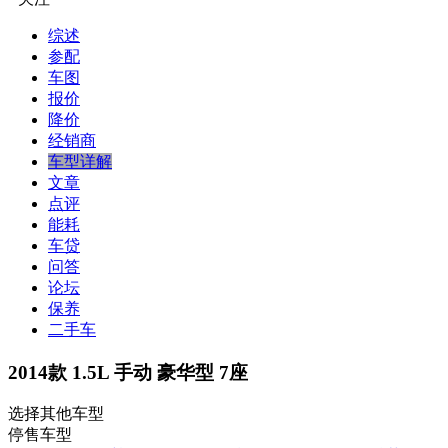
综述
参配
车图
报价
降价
经销商
车型详解
文章
点评
能耗
车贷
问答
论坛
保养
二手车
2014款 1.5L 手动 豪华型 7座
选择其他车型
停售车型