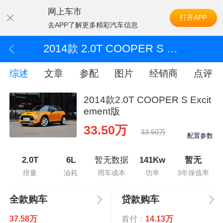
网上车市
打开APP
去APP了解更多精彩汽车信息
2014款 2.0T COOPER S Excitement版
综述
文章
参配
图片
经销商
点评
2014款2.0T COOPER S Excit
ement版
33.50万
33.50万
配置参数
2.0T
6L
暂无数据
141Kw
暂无
排量
油耗
用车成本
功率
3年保值率
全款购车
贷款购车
37.58万
首付：
14.13万