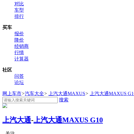
对比
车型
排行
买车
报价
降价
经销商
行情
计算器
社区
问答
论坛
网上车市
>
汽车大全
>
上汽大通MAXUS
>
上汽大通MAXUS G1
搜索
上汽大通
-
上汽大通MAXUS G10
关注