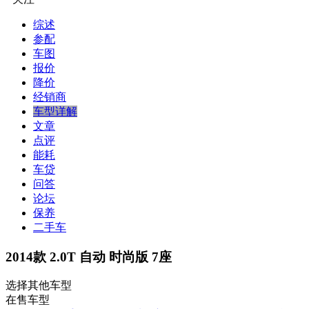
综述
参配
车图
报价
降价
经销商
车型详解
文章
点评
能耗
车贷
问答
论坛
保养
二手车
2014款 2.0T 自动 时尚版 7座
选择其他车型
在售车型