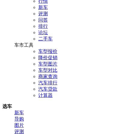
行情
新车
评测
问答
排行
论坛
二手车
车市工具
车型报价
降价促销
车型图片
车型对比
商家查询
汽车排行
汽车贷款
计算器
选车
新车
导购
图片
评测