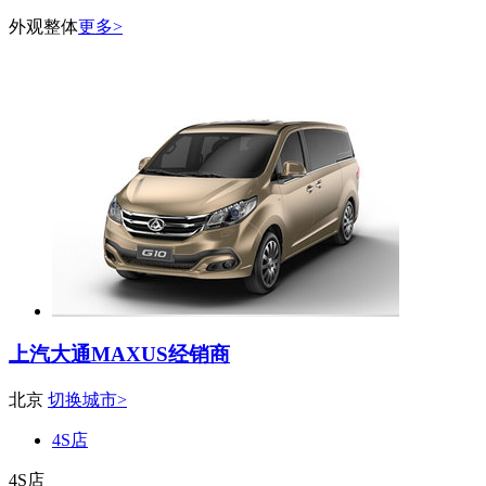
外观整体
更多>
上汽大通MAXUS经销商
北京
切换城市>
4S店
4S店