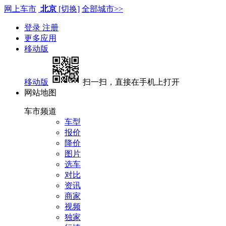
网上车市
北京
[切换]
全部城市>>
登录
注册
更多应用
移动版
移动版
扫一扫，直接在手机上打开
网站地图
车市频道
车型
报价
降价
图片
选车
对比
资讯
商家
视频
独家