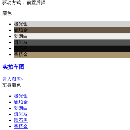
驱动方式：
前置后驱
颜色：
极光银
琥珀金
勃朗白
熔岩灰
曜石黑
香槟金
实拍车图
进入图库>
车身颜色
极光银
琥珀金
勃朗白
熔岩灰
曜石黑
香槟金