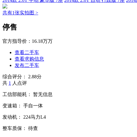
2014款 2.0T 手动 豪华版 7座
2014款 2.0T 自动 行政版 7座
201
共有1张实拍图 >
停售
官方指导价：
16.18万万
查看二手车
查看求购信息
发布二手车
综合评分：
2.88分
共
1
人点评
工信部能耗：
暂无信息
变速箱：
手自一体
发动机：
224马力L4
整车质保：
待查