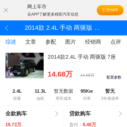
网上车市
打开APP
去APP了解更多精彩汽车信息
2014款 2.4L 手动 两驱版 7座
综述
文章
参配
图片
经销商
点评
2014款2.4L 手动 两驱版 7座
14.68万
14.68万
配置参数
2.4L
11.3L
暂无数据
95Kw
暂无
排量
油耗
用车成本
功率
3年保值率
全款购车
贷款购车
16.73万
首付：
6.46万