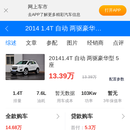
网上车市
打开APP
去APP了解更多精彩汽车信息
2014 1.4T 自动 两驱豪华型 5座
综述
文章
参配
图片
经销商
点评
20141.4T 自动 两驱豪华型 5
座
13.39万
13.39万
配置参数
1.4T
7.6L
暂无数据
103Kw
暂无
排量
油耗
用车成本
功率
3年保值率
全款购车
贷款购车
14.68万
首付：
5.3万