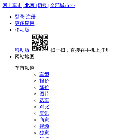
网上车市
北京
[切换]
全部城市>>
登录
注册
更多应用
移动版
移动版
扫一扫，直接在手机上打开
网站地图
车市频道
车型
报价
降价
图片
选车
对比
资讯
商家
视频
独家