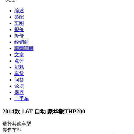
综述
参配
车图
报价
降价
经销商
车型详解
文章
点评
能耗
车贷
问答
论坛
保养
二手车
2014款 1.6T 自动 豪华版THP200
选择其他车型
停售车型