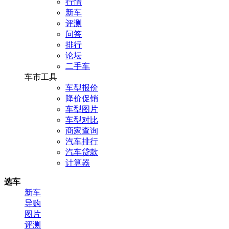
行情
新车
评测
问答
排行
论坛
二手车
车市工具
车型报价
降价促销
车型图片
车型对比
商家查询
汽车排行
汽车贷款
计算器
选车
新车
导购
图片
评测