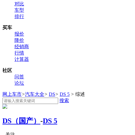
对比
车型
排行
买车
报价
降价
经销商
行情
计算器
社区
问答
论坛
网上车市
>
汽车大全
>
DS
>
DS 5
>
综述
搜索
DS（国产）
-
DS 5
关注