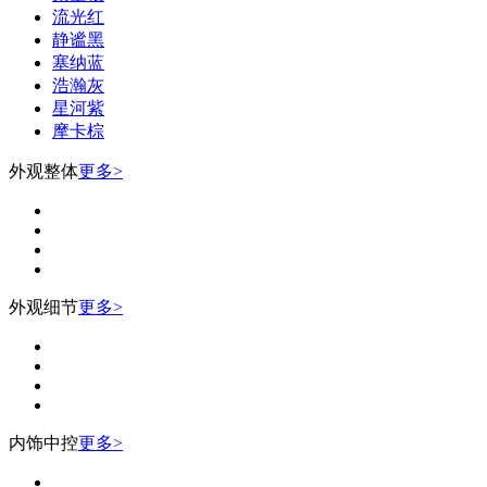
流光红
静谧黑
塞纳蓝
浩瀚灰
星河紫
摩卡棕
外观整体
更多>
外观细节
更多>
内饰中控
更多>