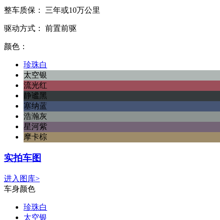
整车质保：
三年或10万公里
驱动方式：
前置前驱
颜色：
珍珠白
太空银
流光红
静谧黑
塞纳蓝
浩瀚灰
星河紫
摩卡棕
实拍车图
进入图库>
车身颜色
珍珠白
太空银