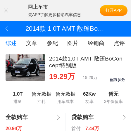
网上车市
打开APP
去APP了解更多精彩汽车信息
2014款 1.0T AMT 敞篷BoConcept特别版
综述
文章
参配
图片
经销商
点评
2014款1.0T AMT 敞篷BoCon
cept特别版
19.29万
19.29万
配置参数
1.0T
暂无数据
暂无数据
62Kw
暂无
排量
油耗
用车成本
功率
3年保值率
全款购车
贷款购车
20.94万
首付：
7.44万