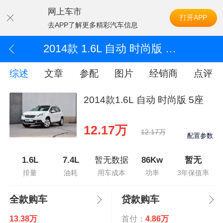
网上车市
打开APP
去APP了解更多精彩汽车信息
2014款 1.6L 自动 时尚版 5座
综述
文章
参配
图片
经销商
点评
2014款1.6L 自动 时尚版 5座
12.17万
12.17万
配置参数
1.6L
7.4L
暂无数据
86Kw
暂无
排量
油耗
用车成本
功率
3年保值率
全款购车
贷款购车
13.38万
首付：
4.86万