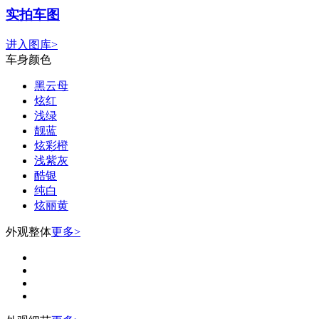
实拍车图
进入图库>
车身颜色
黑云母
炫红
浅绿
靓蓝
炫彩橙
浅紫灰
酷银
纯白
炫丽黄
外观整体
更多>