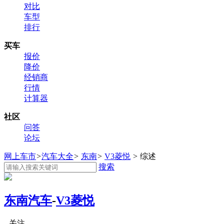
对比
车型
排行
买车
报价
降价
经销商
行情
计算器
社区
问答
论坛
网上车市
>
汽车大全
>
东南
>
V3菱悦
>
综述
搜索
东南汽车
-
V3菱悦
关注