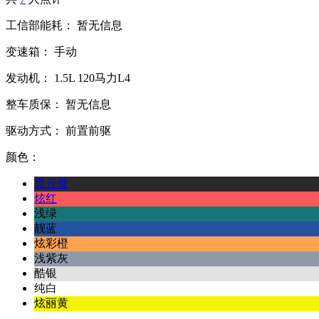
工信部能耗：
暂无信息
变速箱：
手动
发动机：
1.5L
120马力L4
整车质保：
暂无信息
驱动方式：
前置前驱
颜色：
黑云母
炫红
浅绿
靓蓝
炫彩橙
浅紫灰
酷银
纯白
炫丽黄