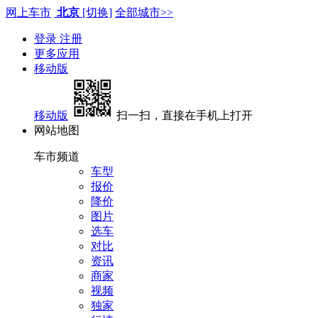
网上车市
北京
[切换]
全部城市>>
登录
注册
更多应用
移动版
移动版
扫一扫，直接在手机上打开
网站地图
车市频道
车型
报价
降价
图片
选车
对比
资讯
商家
视频
独家