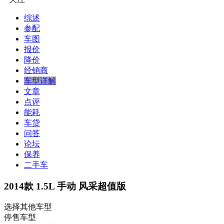
综述
参配
车图
报价
降价
经销商
车型详解
文章
点评
能耗
车贷
问答
论坛
保养
二手车
2014款 1.5L 手动 风采超值版
选择其他车型
停售车型