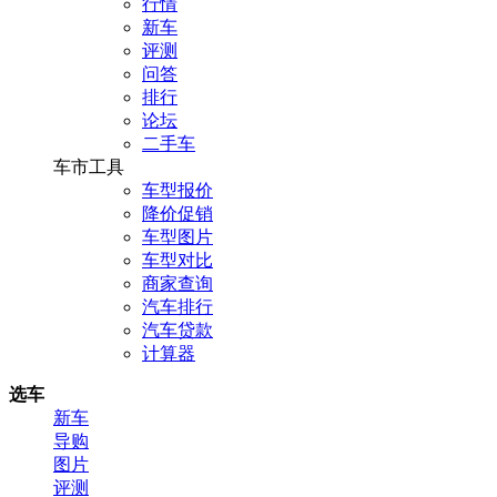
行情
新车
评测
问答
排行
论坛
二手车
车市工具
车型报价
降价促销
车型图片
车型对比
商家查询
汽车排行
汽车贷款
计算器
选车
新车
导购
图片
评测