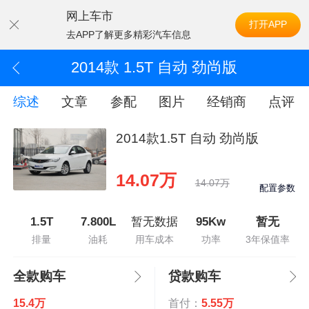
网上车市
打开APP
去APP了解更多精彩汽车信息
2014款 1.5T 自动 劲尚版
综述
文章
参配
图片
经销商
点评
2014款1.5T 自动 劲尚版
14.07万
14.07万
配置参数
1.5T
7.800L
暂无数据
95Kw
暂无
排量
油耗
用车成本
功率
3年保值率
全款购车
贷款购车
15.4万
首付：
5.55万