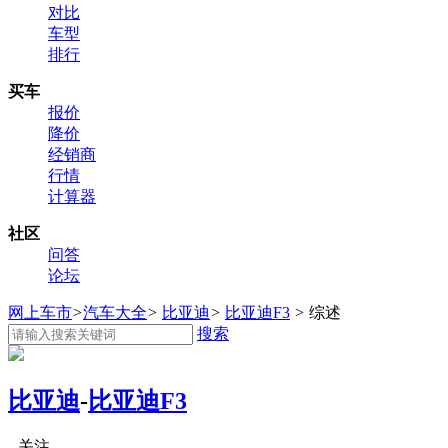
对比
车型
排行
买车
报价
降价
经销商
行情
计算器
社区
问答
论坛
网上车市
>
汽车大全
>
比亚迪
>
比亚迪F3
>
综述
搜索
比亚迪
-
比亚迪F3
关注