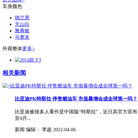
车身颜色
德兰黑
天山白
雅典银
马赛灰
外观整体
更多>
相关新闻
比亚迪PK特斯拉 停售燃油车 市值暴增会成全球第一吗？
比亚迪被很多人看作是中国版“特斯拉”，近日其官方宣
至4月...
新闻
编辑：
李超
2022-04-06