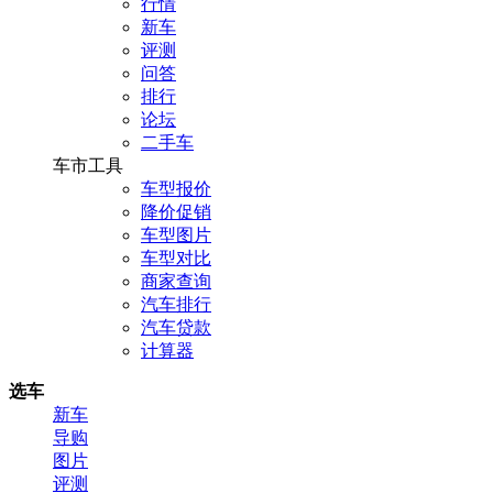
行情
新车
评测
问答
排行
论坛
二手车
车市工具
车型报价
降价促销
车型图片
车型对比
商家查询
汽车排行
汽车贷款
计算器
选车
新车
导购
图片
评测