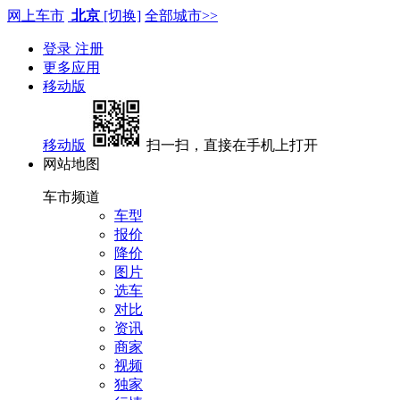
网上车市
北京
[切换]
全部城市>>
登录
注册
更多应用
移动版
移动版
扫一扫，直接在手机上打开
网站地图
车市频道
车型
报价
降价
图片
选车
对比
资讯
商家
视频
独家