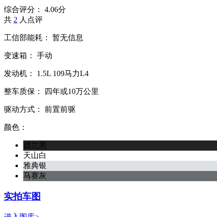
综合评分：
4.06分
共
2
人点评
工信部能耗：
暂无信息
变速箱：
手动
发动机：
1.5L
109马力L4
整车质保：
四年或10万公里
驱动方式：
前置前驱
颜色：
德兰黑
天山白
雅典银
马赛灰
实拍车图
进入图库>