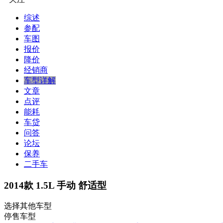
综述
参配
车图
报价
降价
经销商
车型详解
文章
点评
能耗
车贷
问答
论坛
保养
二手车
2014款 1.5L 手动 舒适型
选择其他车型
停售车型