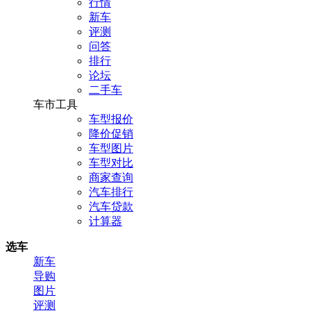
行情
新车
评测
问答
排行
论坛
二手车
车市工具
车型报价
降价促销
车型图片
车型对比
商家查询
汽车排行
汽车贷款
计算器
选车
新车
导购
图片
评测