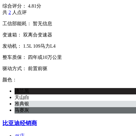
综合评分：
4.81分
共
2
人点评
工信部能耗：
暂无信息
变速箱：
双离合变速器
发动机：
1.5L
109马力L4
整车质保：
四年或10万公里
驱动方式：
前置前驱
颜色：
德兰黑
天山白
雅典银
马赛灰
比亚迪经销商
4S店