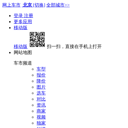
网上车市
北京
[切换]
全部城市>>
登录
注册
更多应用
移动版
移动版
扫一扫，直接在手机上打开
网站地图
车市频道
车型
报价
降价
图片
选车
对比
资讯
商家
视频
独家