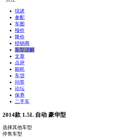
综述
参配
车图
报价
降价
经销商
车型详解
文章
点评
能耗
车贷
问答
论坛
保养
二手车
2014款 1.5L 自动 豪华型
选择其他车型
停售车型