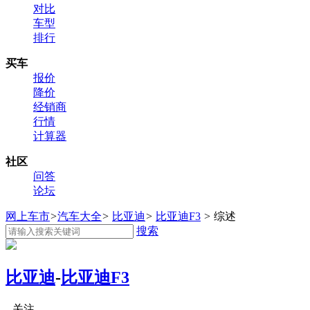
对比
车型
排行
买车
报价
降价
经销商
行情
计算器
社区
问答
论坛
网上车市
>
汽车大全
>
比亚迪
>
比亚迪F3
>
综述
搜索
比亚迪
-
比亚迪F3
关注