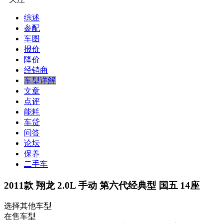
综述
参配
车图
报价
降价
经销商
车型详解
文章
点评
能耗
车贷
问答
论坛
保养
二手车
2011款 翔龙 2.0L 手动 第六代经典型 国五 14座
选择其他车型
在售车型