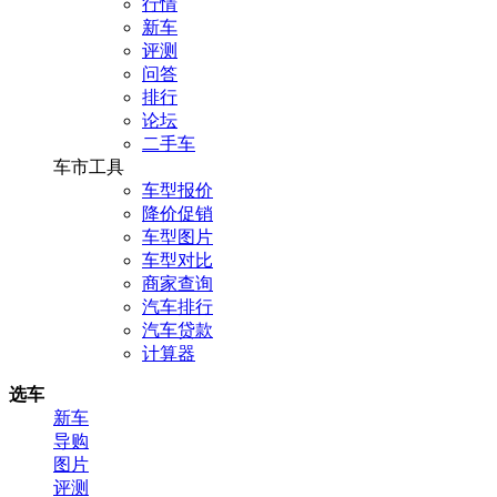
行情
新车
评测
问答
排行
论坛
二手车
车市工具
车型报价
降价促销
车型图片
车型对比
商家查询
汽车排行
汽车贷款
计算器
选车
新车
导购
图片
评测