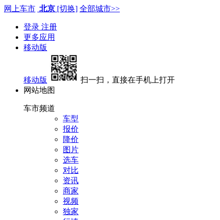
网上车市
北京
[切换]
全部城市>>
登录
注册
更多应用
移动版
移动版
扫一扫，直接在手机上打开
网站地图
车市频道
车型
报价
降价
图片
选车
对比
资讯
商家
视频
独家