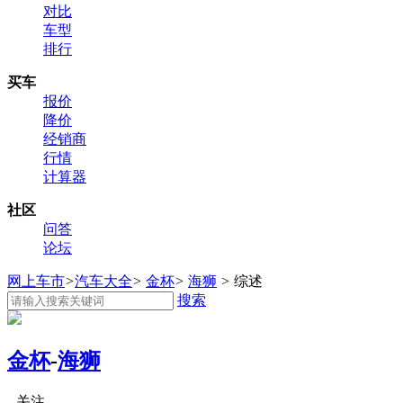
对比
车型
排行
买车
报价
降价
经销商
行情
计算器
社区
问答
论坛
网上车市
>
汽车大全
>
金杯
>
海狮
>
综述
搜索
金杯
-
海狮
关注