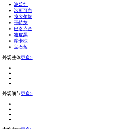
波普红
洛可可白
拉斐尔银
哥特灰
巴洛克金
雅皮黑
摩卡棕
宝石蓝
外观整体
更多>
外观细节
更多>