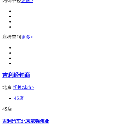
内饰中控
更多>
座椅空间
更多>
吉利经销商
北京
切换城市>
4S店
4S店
吉利汽车北京斌强伟业