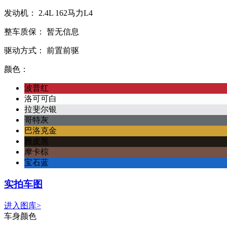
发动机：
2.4L
162马力L4
整车质保：
暂无信息
驱动方式：
前置前驱
颜色：
波普红
洛可可白
拉斐尔银
哥特灰
巴洛克金
雅皮黑
摩卡棕
宝石蓝
实拍车图
进入图库>
车身颜色