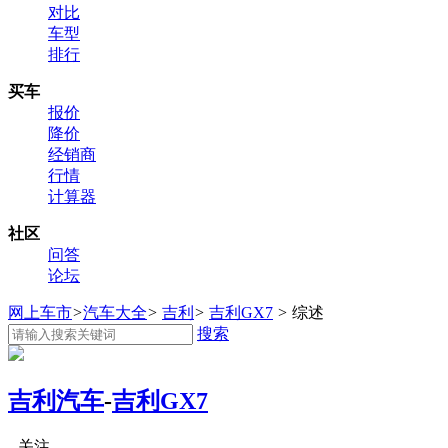
对比
车型
排行
买车
报价
降价
经销商
行情
计算器
社区
问答
论坛
网上车市
>
汽车大全
>
吉利
>
吉利GX7
>
综述
搜索
吉利汽车
-
吉利GX7
关注