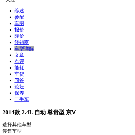
综述
参配
车图
报价
降价
经销商
车型详解
文章
点评
能耗
车贷
问答
论坛
保养
二手车
2014款 2.4L 自动 尊贵型 京Ⅴ
选择其他车型
停售车型