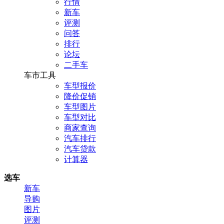
行情
新车
评测
问答
排行
论坛
二手车
车市工具
车型报价
降价促销
车型图片
车型对比
商家查询
汽车排行
汽车贷款
计算器
选车
新车
导购
图片
评测