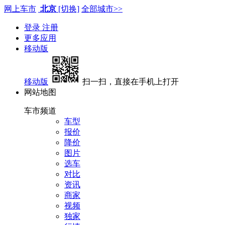
网上车市
北京
[切换]
全部城市>>
登录
注册
更多应用
移动版
移动版
扫一扫，直接在手机上打开
网站地图
车市频道
车型
报价
降价
图片
选车
对比
资讯
商家
视频
独家