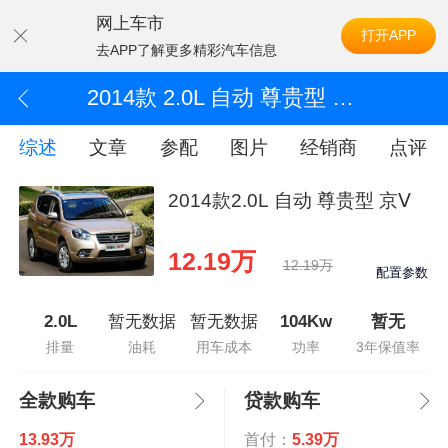
网上车市
打开APP
去APP了解更多精彩汽车信息
2014款 2.0L 自动 尊贵型 京Ⅴ
综述
文章
参配
图片
经销商
点评
2014款2.0L 自动 尊贵型 京Ⅴ
12.19万
12.19万
配置参数
2.0L
暂无数据
暂无数据
104Kw
暂无
排量
油耗
用车成本
功率
3年保值率
全款购车
贷款购车
13.93万
首付：
5.39万