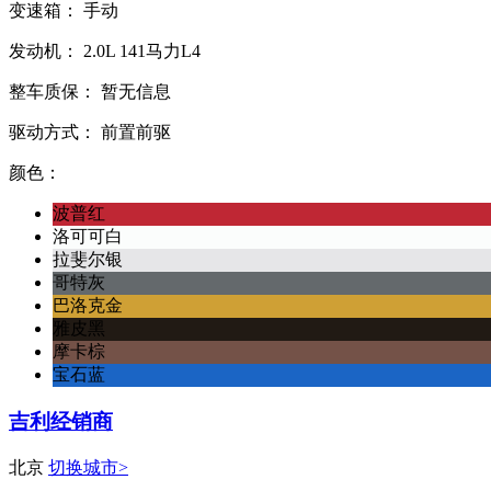
变速箱：
手动
发动机：
2.0L
141马力L4
整车质保：
暂无信息
驱动方式：
前置前驱
颜色：
波普红
洛可可白
拉斐尔银
哥特灰
巴洛克金
雅皮黑
摩卡棕
宝石蓝
吉利经销商
北京
切换城市>