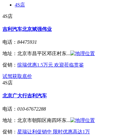
4S店
4S店
吉利汽车北京斌强伟业
电话：
84475931
地址：
北京市昌平区邓庄村东...
促销：
缤瑞优惠1.5万元 欢迎莅临赏鉴
试驾
获取底价
4S店
北京广大行吉利汽车
电话：
010-67672288
地址：
北京市朝阳区南四环东...
促销：
星瑞让利促销中 限时优惠高达1万