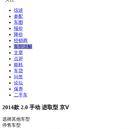
综述
参配
车图
报价
降价
经销商
车型详解
文章
点评
能耗
车贷
问答
论坛
保养
二手车
2014款 2.0 手动 进取型 京Ⅴ
选择其他车型
停售车型