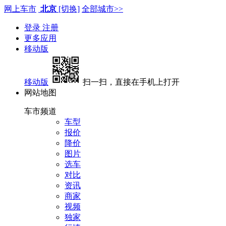
网上车市
北京
[切换]
全部城市>>
登录
注册
更多应用
移动版
移动版
扫一扫，直接在手机上打开
网站地图
车市频道
车型
报价
降价
图片
选车
对比
资讯
商家
视频
独家