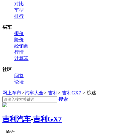
对比
车型
排行
买车
报价
降价
经销商
行情
计算器
社区
问答
论坛
网上车市
>
汽车大全
>
吉利
>
吉利GX7
>
综述
搜索
吉利汽车
-
吉利GX7
关注