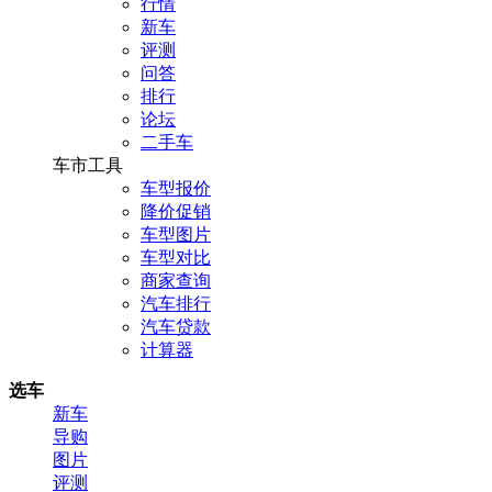
行情
新车
评测
问答
排行
论坛
二手车
车市工具
车型报价
降价促销
车型图片
车型对比
商家查询
汽车排行
汽车贷款
计算器
选车
新车
导购
图片
评测