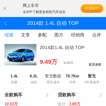
网上车市
打开APP
去APP了解更多精彩汽车信息
2014款 1.4L 自动 TOP
综述
文章
参配
图片
经销商
点评
2014款1.4L 自动 TOP
9.49万
9.49万
配置参数
1.4L
6.2L
暂无数据
78.7Kw
暂无
排量
油耗
用车成本
功率
3年保值率
全款购车
贷款购车
10.53万
首付：
3.89万