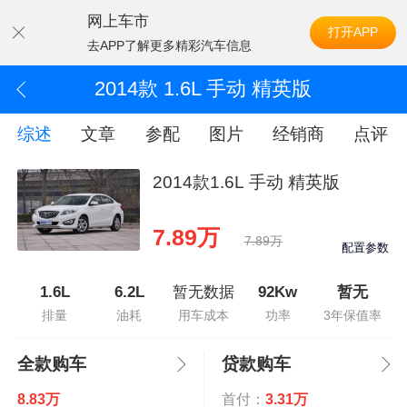
网上车市
打开APP
去APP了解更多精彩汽车信息
2014款 1.6L 手动 精英版
综述
文章
参配
图片
经销商
点评
2014款1.6L 手动 精英版
7.89万
7.89万
配置参数
1.6L
6.2L
暂无数据
92Kw
暂无
排量
油耗
用车成本
功率
3年保值率
全款购车
贷款购车
8.83万
首付：
3.31万