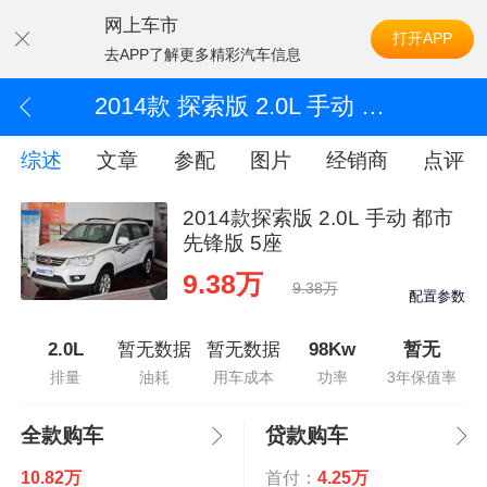
网上车市
打开APP
去APP了解更多精彩汽车信息
2014款 探索版 2.0L 手动 都市先锋版 5座
综述
文章
参配
图片
经销商
点评
2014款探索版 2.0L 手动 都市
先锋版 5座
9.38万
9.38万
配置参数
2.0L
暂无数据
暂无数据
98Kw
暂无
排量
油耗
用车成本
功率
3年保值率
全款购车
贷款购车
10.82万
首付：
4.25万