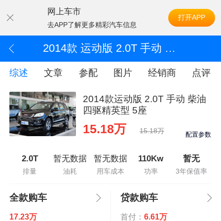
网上车市
打开APP
去APP了解更多精彩汽车信息
2014款 运动版 2.0T 手动 柴油四驱精英型 5座
综述
文章
参配
图片
经销商
点评
2014款运动版 2.0T 手动 柴油
四驱精英型 5座
15.18万
15.18万
配置参数
2.0T
暂无数据
暂无数据
110Kw
暂无
排量
油耗
用车成本
功率
3年保值率
全款购车
贷款购车
17.23万
首付：
6.61万