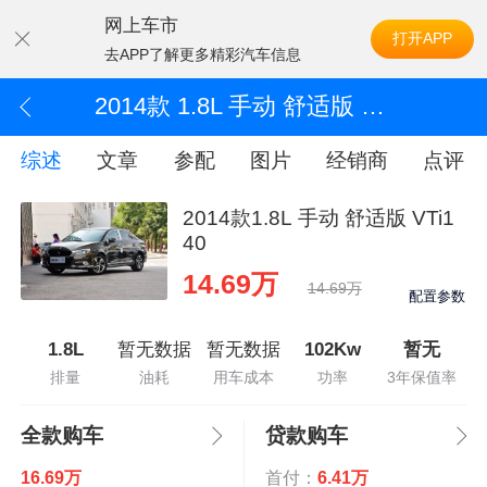
网上车市
打开APP
去APP了解更多精彩汽车信息
2014款 1.8L 手动 舒适版 VTi140
综述
文章
参配
图片
经销商
点评
2014款1.8L 手动 舒适版 VTi1
40
14.69万
14.69万
配置参数
1.8L
暂无数据
暂无数据
102Kw
暂无
排量
油耗
用车成本
功率
3年保值率
全款购车
贷款购车
16.69万
首付：
6.41万