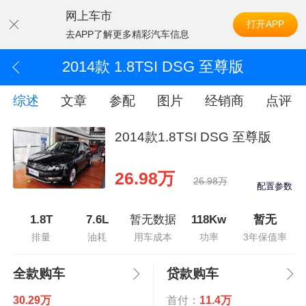
网上车市
打开APP
去APP了解更多精彩汽车信息
2014款 1.8TSI DSG 至尊版
综述
文章
参配
图片
经销商
点评
2014款1.8TSI DSG 至尊版
26.98万
26.98万
配置参数
1.8T
7.6L
暂无数据
118Kw
暂无
排量
油耗
用车成本
功率
3年保值率
全款购车
贷款购车
30.29万
首付：
11.4万