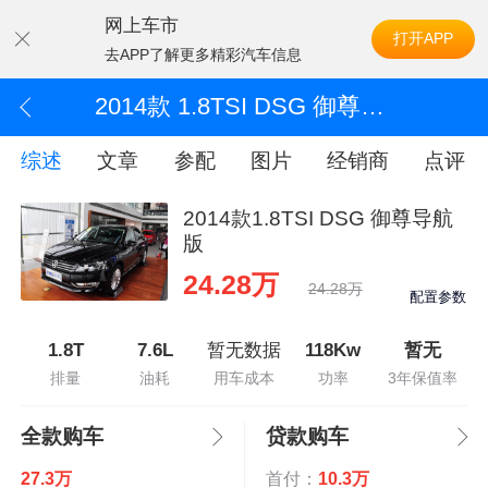
网上车市
打开APP
去APP了解更多精彩汽车信息
2014款 1.8TSI DSG 御尊导航版
综述
文章
参配
图片
经销商
点评
2014款1.8TSI DSG 御尊导航
版
24.28万
24.28万
配置参数
1.8T
7.6L
暂无数据
118Kw
暂无
排量
油耗
用车成本
功率
3年保值率
全款购车
贷款购车
27.3万
首付：
10.3万