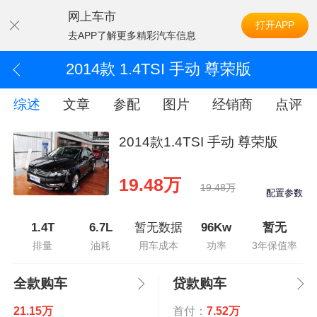
网上车市
打开APP
去APP了解更多精彩汽车信息
2014款 1.4TSI 手动 尊荣版
综述
文章
参配
图片
经销商
点评
2014款1.4TSI 手动 尊荣版
19.48万
19.48万
配置参数
1.4T
6.7L
暂无数据
96Kw
暂无
排量
油耗
用车成本
功率
3年保值率
全款购车
贷款购车
21.15万
首付：
7.52万