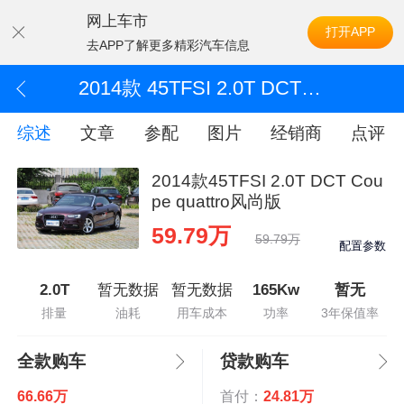
网上车市
打开APP
去APP了解更多精彩汽车信息
2014款 45TFSI 2.0T DCT Coupe quattro风尚版
综述
文章
参配
图片
经销商
点评
2014款45TFSI 2.0T DCT Cou
pe quattro风尚版
59.79万
59.79万
配置参数
2.0T
暂无数据
暂无数据
165Kw
暂无
排量
油耗
用车成本
功率
3年保值率
全款购车
贷款购车
66.66万
首付：
24.81万