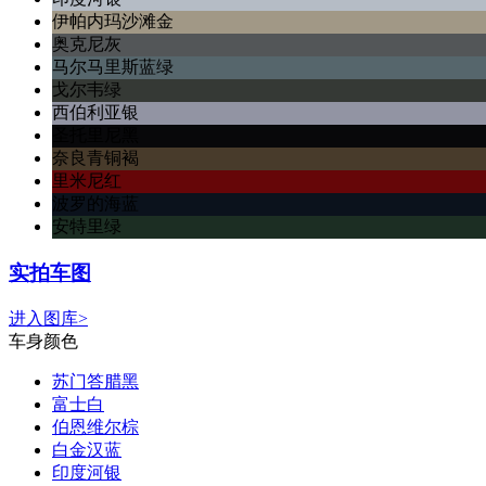
伊帕内玛沙滩金
奥克尼灰
马尔马里斯蓝绿
戈尔韦绿
西伯利亚银
圣托里尼黑
奈良青铜褐
里米尼红
波罗的海蓝
安特里绿
实拍车图
进入图库>
车身颜色
苏门答腊黑
富士白
伯恩维尔棕
白金汉蓝
印度河银