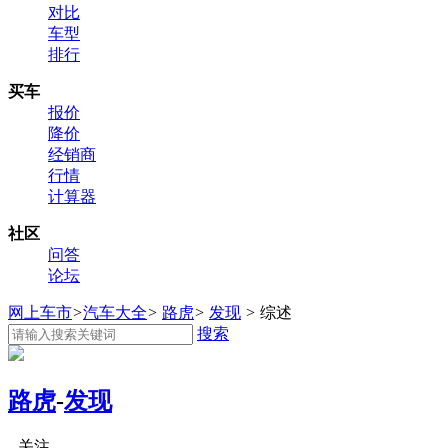
对比
车型
排行
买车
报价
降价
经销商
行情
计算器
社区
问答
论坛
网上车市
>
汽车大全
>
路虎
>
发现
>
综述
搜索
路虎
-
发现
关注