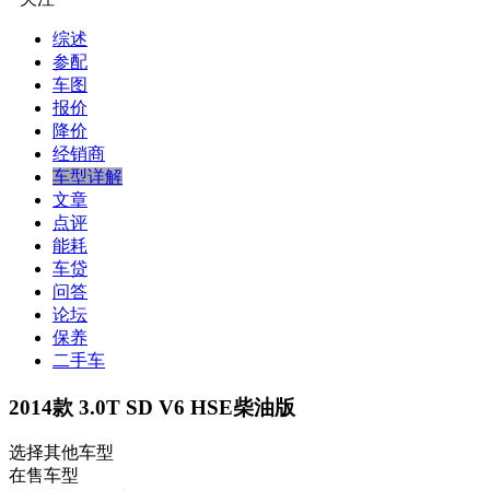
综述
参配
车图
报价
降价
经销商
车型详解
文章
点评
能耗
车贷
问答
论坛
保养
二手车
2014款 3.0T SD V6 HSE柴油版
选择其他车型
在售车型