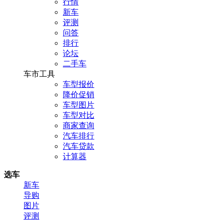
行情
新车
评测
问答
排行
论坛
二手车
车市工具
车型报价
降价促销
车型图片
车型对比
商家查询
汽车排行
汽车贷款
计算器
选车
新车
导购
图片
评测