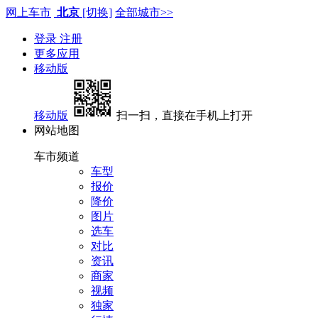
网上车市
北京
[切换]
全部城市>>
登录
注册
更多应用
移动版
移动版
扫一扫，直接在手机上打开
网站地图
车市频道
车型
报价
降价
图片
选车
对比
资讯
商家
视频
独家