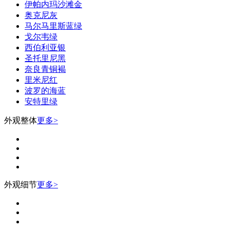
伊帕内玛沙滩金
奥克尼灰
马尔马里斯蓝绿
戈尔韦绿
西伯利亚银
圣托里尼黑
奈良青铜褐
里米尼红
波罗的海蓝
安特里绿
外观整体
更多>
外观细节
更多>