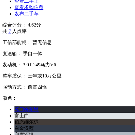
查看二手车
查看求购信息
发布二手车
综合评分：
4.62分
共
7
人点评
工信部能耗：
暂无信息
变速箱：
手自一体
发动机：
3.0T
249马力V6
整车质保：
三年或10万公里
驱动方式：
前置四驱
颜色：
苏门答腊黑
富士白
伯恩维尔棕
白金汉蓝
印度河银