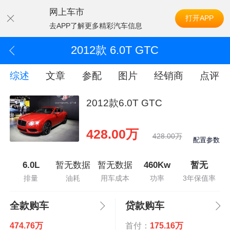
网上车市
打开APP
去APP了解更多精彩汽车信息
2012款 6.0T GTC
综述
文章
参配
图片
经销商
点评
2012款6.0T GTC
428.00万
428.00万
配置参数
6.0L
暂无数据
暂无数据
460Kw
暂无
排量
油耗
用车成本
功率
3年保值率
全款购车
贷款购车
474.76万
首付：
175.16万