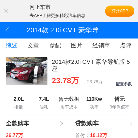
网上车市
打开APP
去APP了解更多精彩汽车信息
2014款 2.0i CVT 豪华导航版 5座
综述
文章
参配
图片
经销商
点评
2014款2.0i CVT 豪华导航版 5
座
23.78万
23.78万
配置参数
2.0L
7.4L
暂无数据
110Kw
暂无
排量
油耗
用车成本
功率
3年保值率
全款购车
贷款购车
26.77万
首付：
10.12万