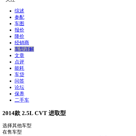
综述
参配
车图
报价
降价
经销商
车型详解
文章
点评
能耗
车贷
问答
论坛
保养
二手车
2014款 2.5L CVT 进取型
选择其他车型
在售车型