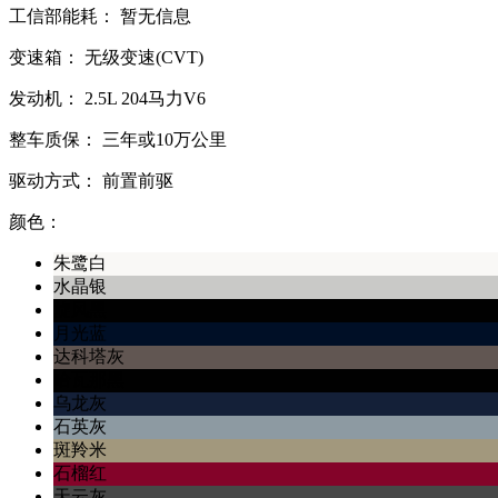
工信部能耗：
暂无信息
变速箱：
无级变速(CVT)
发动机：
2.5L
204马力V6
整车质保：
三年或10万公里
驱动方式：
前置前驱
颜色：
朱鹭白
水晶银
旋风黑
月光蓝
达科塔灰
哈瓦那黑
乌龙灰
石英灰
斑羚米
石榴红
天云灰