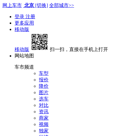
网上车市
北京
[切换]
全部城市>>
登录
注册
更多应用
移动版
移动版
扫一扫，直接在手机上打开
网站地图
车市频道
车型
报价
降价
图片
选车
对比
资讯
商家
视频
独家