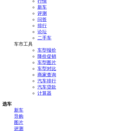
行情
新车
评测
问答
排行
论坛
二手车
车市工具
车型报价
降价促销
车型图片
车型对比
商家查询
汽车排行
汽车贷款
计算器
选车
新车
导购
图片
评测