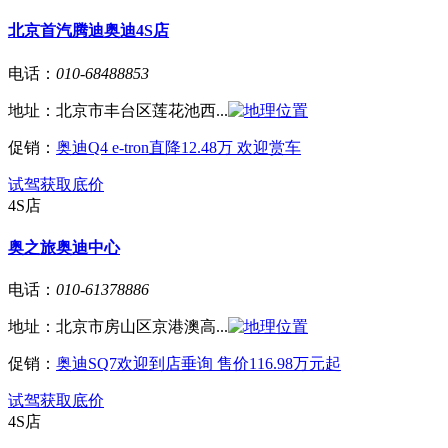
北京首汽腾迪奥迪4S店
电话：
010-68488853
地址：
北京市丰台区莲花池西...
促销：
奥迪Q4 e-tron直降12.48万 欢迎赏车
试驾
获取底价
4S店
奥之旅奥迪中心
电话：
010-61378886
地址：
北京市房山区京港澳高...
促销：
奥迪SQ7欢迎到店垂询 售价116.98万元起
试驾
获取底价
4S店