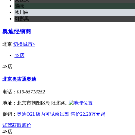
墨绿
冰川白
幻影黑
奥迪经销商
北京
切换城市>
4S店
4S店
北京奥吉通奥迪
电话：
010-65718252
地址：
北京市朝阳区朝阳北路...
促销：
奥迪Q2L店内可试乘试驾 售价22.28万元起
试驾
获取底价
4S店