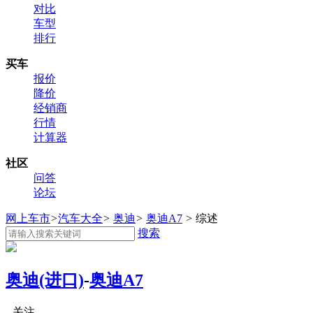
对比
车型
排行
买车
报价
降价
经销商
行情
计算器
社区
问答
论坛
网上车市
>
汽车大全
>
奥迪
>
奥迪A7
>
综述
搜索
奥迪(进口)
-
奥迪A7
关注