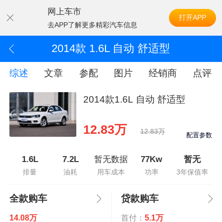
网上车市
打开APP
去APP了解更多精彩汽车信息
2014款 1.6L 自动 舒适型
综述
文章
参配
图片
经销商
点评
2014款1.6L 自动 舒适型
12.83万
12.83万
配置参数
1.6L
7.2L
暂无数据
77Kw
暂无
排量
油耗
用车成本
功率
3年保值率
全款购车
贷款购车
14.08万
首付：
5.1万