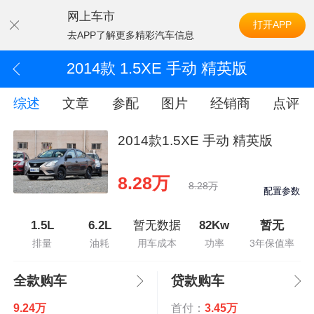
网上车市
打开APP
去APP了解更多精彩汽车信息
2014款 1.5XE 手动 精英版
综述
文章
参配
图片
经销商
点评
2014款1.5XE 手动 精英版
8.28万
8.28万
配置参数
1.5L
6.2L
暂无数据
82Kw
暂无
排量
油耗
用车成本
功率
3年保值率
全款购车
贷款购车
9.24万
首付：
3.45万