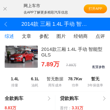
网上车市
打开APP
去APP了解更多精彩汽车信息
2014款 三厢 1.4L 手动 智能型GLS
综述
文章
参配
图片
经销商
点评
2014款三厢 1.4L 手动 智能型
GLS
7.89万
7.89万
配置参数
1.4L
6.1L
暂无数据
78.7Kw
暂无
排量
油耗
用车成本
功率
3年保值率
全款购车
贷款购车
8.83万
首付：
3.31万