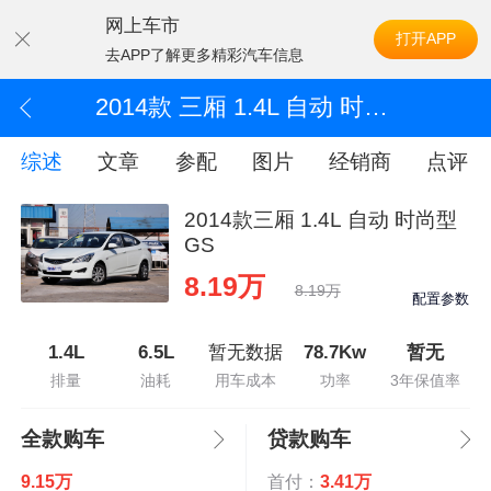
网上车市
打开APP
去APP了解更多精彩汽车信息
2014款 三厢 1.4L 自动 时尚型GS
综述
文章
参配
图片
经销商
点评
2014款三厢 1.4L 自动 时尚型
GS
8.19万
8.19万
配置参数
1.4L
6.5L
暂无数据
78.7Kw
暂无
排量
油耗
用车成本
功率
3年保值率
全款购车
贷款购车
9.15万
首付：
3.41万