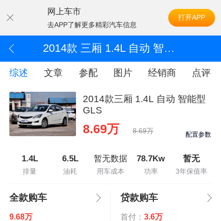
网上车市
打开APP
去APP了解更多精彩汽车信息
2014款 三厢 1.4L 自动 智能型GLS
综述
文章
参配
图片
经销商
点评
2014款三厢 1.4L 自动 智能型
GLS
8.69万
8.69万
配置参数
1.4L
6.5L
暂无数据
78.7Kw
暂无
排量
油耗
用车成本
功率
3年保值率
全款购车
贷款购车
9.68万
首付：
3.6万