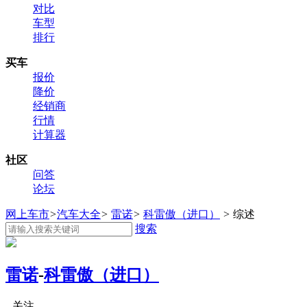
对比
车型
排行
买车
报价
降价
经销商
行情
计算器
社区
问答
论坛
网上车市
>
汽车大全
>
雷诺
>
科雷傲（进口）
>
综述
搜索
雷诺
-
科雷傲（进口）
关注