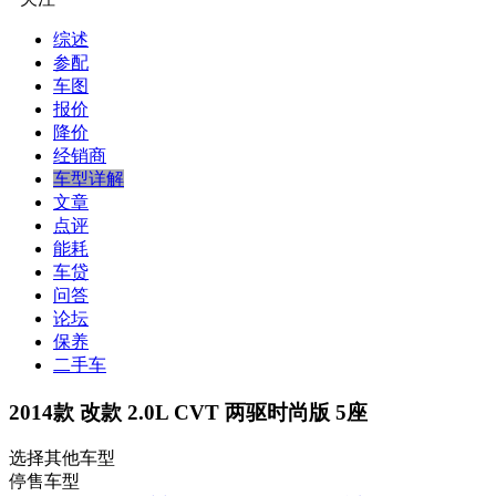
综述
参配
车图
报价
降价
经销商
车型详解
文章
点评
能耗
车贷
问答
论坛
保养
二手车
2014款 改款 2.0L CVT 两驱时尚版 5座
选择其他车型
停售车型