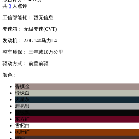
共
3
人点评
工信部能耗：
暂无信息
变速箱：
无级变速(CVT)
发动机：
2.0L
140马力L4
整车质保：
三年或10万公里
驱动方式：
前置前驱
颜色：
香槟金
珍珠白
火星灰
碧亮银
丝绒黑
东方红
雪貂白
枫叶红
檀棕