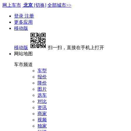
网上车市
北京
[切换]
全部城市>>
登录
注册
更多应用
移动版
移动版
扫一扫，直接在手机上打开
网站地图
车市频道
车型
报价
降价
图片
选车
对比
资讯
商家
视频
独家