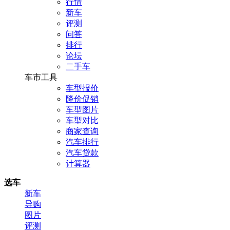
行情
新车
评测
问答
排行
论坛
二手车
车市工具
车型报价
降价促销
车型图片
车型对比
商家查询
汽车排行
汽车贷款
计算器
选车
新车
导购
图片
评测