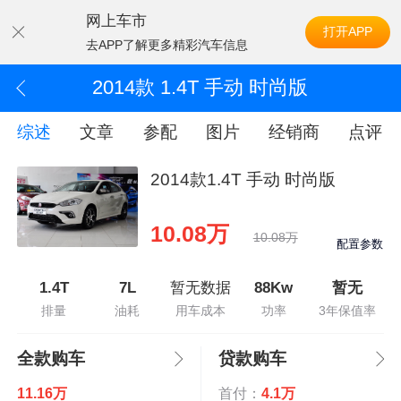
网上车市
打开APP
去APP了解更多精彩汽车信息
2014款 1.4T 手动 时尚版
综述
文章
参配
图片
经销商
点评
2014款1.4T 手动 时尚版
10.08万
10.08万
配置参数
1.4T
7L
暂无数据
88Kw
暂无
排量
油耗
用车成本
功率
3年保值率
全款购车
贷款购车
11.16万
首付：
4.1万